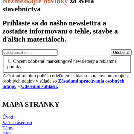
Nezmeškajte novinky
zo sveta
stavebníctva
Prihláste sa do nášho newslettra a
zostaňte informovaní o tehle, stavbe a
ďalších materiáloch.
Odoberať
Chcem odoberať marketingové newslettery a reklamné
ponuky.
Zaškrtnutím tohto políčka udeľujem súhlas so spracúvaním mojich
osobných údajov v súlade so
Zásadami spracúvania osobných
údajov
a
Udelením súhlasu.
MAPA STRÁNKY
Úvod
Vaše skúsenosti
Témy
Blog