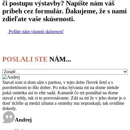
či postupu výstavby? Napíšte nám váš
príbeh cez formulár. Ďakujeme, že s nami
zdieľate vaše skúsenosti.
Pošlite nám vlastnú skúsenosť
POSLALI STE
NÁM...
Staval som si dom sám s partiou, v tejto dobe človek šetrí a s
porobetónom to išlo dobre. Po roku bývania mi na dome niekde
puká omietka asi to ešte sadá. Kamarát čo mi pomáhal na dome
staval z tehly, tak si to porovnávame. Zdá sa mi že v jeho dome je o
dosť tichšie aj medzi izbami a omietky mu nepraskajú, tak uvidíme
dokedy.
Andrej