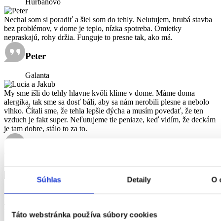
Hurbanovo
Nechal som si poradiť a šiel som do tehly. Nelutujem, hrubá stavba
bez problémov, v dome je teplo, nízka spotreba. Omietky
nepraskajú, rohy držia. Funguje to presne tak, ako má.
Peter
Galanta
My sme išli do tehly hlavne kvôli klíme v dome. Máme doma
alergika, tak sme sa dosť báli, aby sa nám nerobili plesne a nebolo
vlhko. Čítali sme, že tehla lepšie dýcha a musím povedať, že ten
vzduch je fakt super. Neľutujeme tie peniaze, keď vidím, že deckám
je tam dobre, stálo to za to.
Lucia a Jakub
Rovinka
Súhlas
Detaily
O 
Staval som z akustickej tehly a nelutujem, je to poriadny mur, ziadny
papier. Akustika super, nic nepocut. Tehla je proste klasika, tie
moderne materialy ma nepresvedcili. Akurat bacha na prvy rad, s
tym sa treba vyhrat, potom to uz ide rychlo ako lego ... :)
Táto webstránka používa súbory cookies