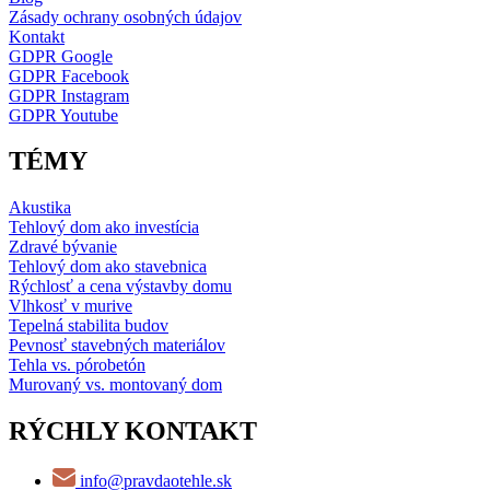
Zásady ochrany osobných údajov
Kontakt
GDPR Google
GDPR Facebook
GDPR Instagram
GDPR Youtube
TÉMY
Akustika
Tehlový dom ako investícia
Zdravé bývanie
Tehlový dom ako stavebnica
Rýchlosť a cena výstavby domu
Vlhkosť v murive
Tepelná stabilita budov
Pevnosť stavebných materiálov
Tehla vs. pórobetón
Murovaný vs. montovaný dom
RÝCHLY KONTAKT
info@pravdaotehle.sk