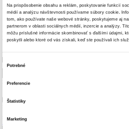
Robert
Na prispôsobenie obsahu a reklám, poskytovanie funkcií soc
médií a analýzu návštevnosti používame súbory cookie. Inf
Michalovce
tom, ako používate naše webové stránky, poskytujeme aj n
Načítať viac...
partnerom v oblasti sociálnych médií, inzercie a analýzy. Títo
POŠLITE NÁM
môžu príslušné informácie skombinovať s ďalšími údajmi, kt
poskytli alebo ktoré od vás získali, keď ste používali ich služ
VAŠU SKÚSENOSŤ
Vaše meno
Váš e-mail
Mesto (obe
Výber
Správa
Potrebné
súhlasu
Nahrať súbory
Preferencie
Štatistiky
Maximum file size: 256 MB
Zaškrtnutím tohto políčka udeľujem súhlas so spracúvaním
mojich osobných údajov a zverejnením mojej skúsenosti v súlade so
Marketing
Zásadami spracúvania osobných údajov
a
Udelením súhlasu.
Odoslať formulár