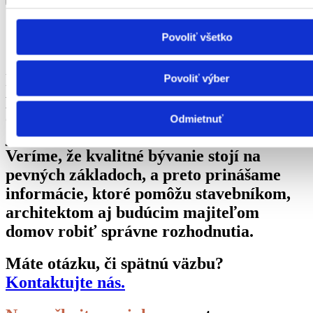
O NÁS
Povoliť všetko
Sme projekt, ktorý vznikol z potreby
hovoriť otvorene o tom, čo tehla skutočne
Povoliť výber
prináša do stavby a bývania. Naším
cieľom je podať fakty bez príkras,
Odmietnuť
jednoducho, zrozumiteľne a priamo.
Veríme, že kvalitné bývanie stojí na
pevných základoch, a preto prinášame
informácie, ktoré pomôžu stavebníkom,
architektom aj budúcim majiteľom
domov robiť správne rozhodnutia.
Máte otázku, či spätnú väzbu?
Kontaktujte nás.